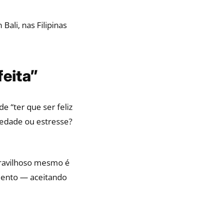
ali, nas Filipinas
feita”
e “ter que ser feliz
siedade ou estresse?
aravilhoso mesmo é
mento — aceitando