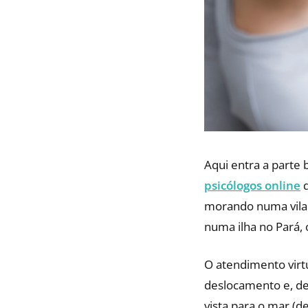
Aqui entra a parte 
psicólogos online
q
morando numa vila 
numa ilha no Pará, 
O atendimento virt
deslocamento e, de
vista para o mar (d