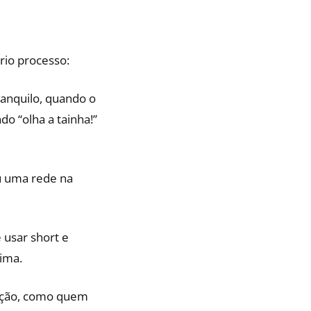
rio processo:
anquilo, quando o
o “olha a tainha!”
u uma rede na
 usar short e
lima.
ução, como quem