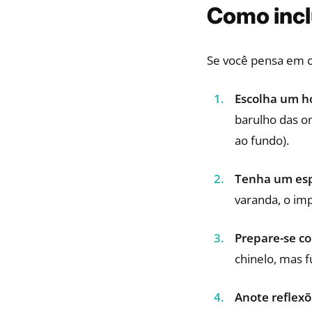
Como inclu
Se você pensa em c
Escolha um ho
barulho das o
ao fundo).
Tenha um esp
varanda, o imp
Prepare-se co
chinelo, mas f
Anote reflexõ