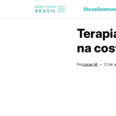
Skip
to
Dicas
Gastron
content
Terapi
na cos
Por
Lucas M.
12 de 