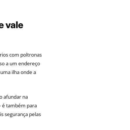
e vale
rios com poltronas
eso a um endereço
numa ilha onde a
o afundar na
 — é também para
is segurança pelas