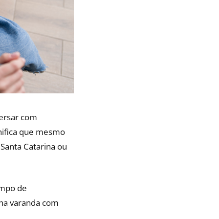
versar com
gnifica que mesmo
Santa Catarina ou
empo de
 na varanda com