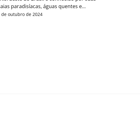
aias paradisíacas, águas quentes e
isagens de tirar o fôlego....
 de outubro de 2024