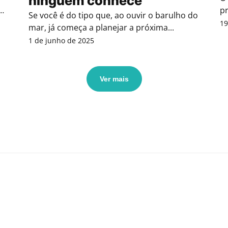
ninguém conhece
de
pr
Se você é do tipo que, ao ouvir o barulho do
pa
19
mar, já começa a planejar a próxima...
1 de junho de 2025
Ver mais