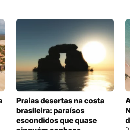
a
Praias desertas na costa
A
brasileira: paraísos
N
escondidos que quase
d
O