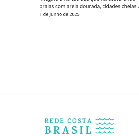
praias com areia dourada, cidades cheias 
história, comida boa a cada...
1 de junho de 2025